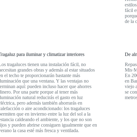
estilo
fácil 
porque
de la 
Tragaluz para iluminar y climatizar interiores
De alm
Los tragaluces tienen una instalación fácil, no
Repaso
necesitan grandes obras y además al estar situados
Mis·M
en el techo te proporcionarán bastante más
En 200
iluminación que una ventana. Y las ventajas no
en Bar
terminan aquí: pueden incluso hacer que ahorres
viejo 
dinero. Por una parte porque al tener más
se con
iluminación natural reducirás el gasto en luz
metros
eléctrica, pero además también ahorrarás en
calefacción o aire acondicionado: los tragaluces
permiten que en invierno entre la luz del sol a la
estancia caldeando el ambiente, y los que no son
fijos y pueden abrirse consiguen igualmente que en
verano la casa esté más fresca y ventilada.