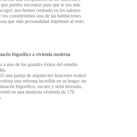
s que puedes encontrar para que te sea más
escoger; nos hemos centrado en los salones
 los consideramos una de las habitaciones
casa que más personalidad imprimen al resto.
acén frigorífico a vivienda moderna
 a uno de los grandes éxitos del estudio
ás.
5 una pareja de arquitectos franceses realizó
celona una reforma increíble en su hogar: un
almacén frigorífico, oscuro y semi derruido,
virtió en una moderna vivienda de 170
.