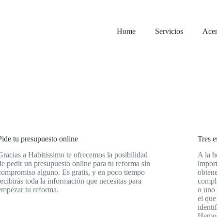
Home
Servicios
Acer
Pide tu presupuesto online
Tres e
Gracias a Habitissimo te ofrecemos la posibilidad
A la h
de pedir un presupuesto online para tu reforma sin
import
compromiso alguno. Es gratis, y en poco tiempo
obtene
recibirás toda la información que necesitas para
comple
empezar tu reforma.
o uno 
el que
identi
Hemos 