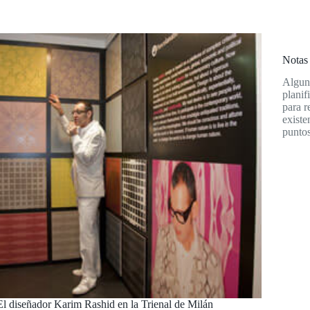
Notas 
Alguno
planif
para r
existe
puntos
El diseñador Karim Rashid en la Trienal de Milán