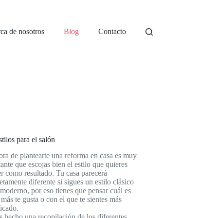
ca de nosotros
Blog
Contacto
stilos para el salón
ora de plantearte una reforma en casa es muy
ante que escojas bien el estilo que quieres
r como resultado. Tu casa parecerá
tamente diferente si sigues un estilo clásico
moderno, por eso tienes que pensar cuál es
 más te gusta o con el que te sientes más
ficado.
hecho una recopilación de los diferentes