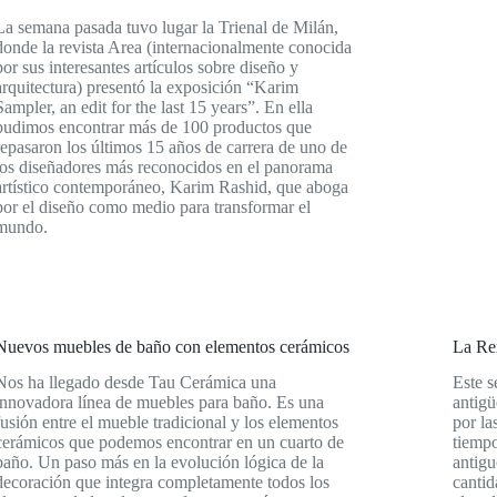
La semana pasada tuvo lugar la Trienal de Milán,
donde la revista Area (internacionalmente conocida
por sus interesantes artículos sobre diseño y
arquitectura) presentó la exposición “Karim
Sampler, an edit for the last 15 years”. En ella
pudimos encontrar más de 100 productos que
repasaron los últimos 15 años de carrera de uno de
los diseñadores más reconocidos en el panorama
artístico contemporáneo, Karim Rashid, que aboga
por el diseño como medio para transformar el
mundo.
Nuevos muebles de baño con elementos cerámicos
La Re
Nos ha llegado desde Tau Cerámica una
Este s
innovadora línea de muebles para baño. Es una
antigü
fusión entre el mueble tradicional y los elementos
por la
cerámicos que podemos encontrar en un cuarto de
tiempo
baño. Un paso más en la evolución lógica de la
antig
decoración que integra completamente todos los
cantid