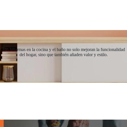
Las reformas en la cocina y el baño no solo mejoran la funcionalidad
del hogar, sino que también añaden valor y estilo.