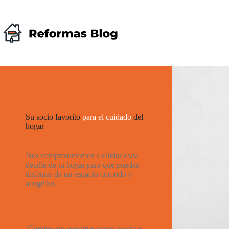
Saltar
al
contenido
Su socio favorito
para el cuidado
del
hogar
Nos comprometemos a cuidar cada
detalle de tu hogar para que puedas
disfrutar de un espacio cómodo y
acogedor.
¡Cuenta con nosotros como tu socio