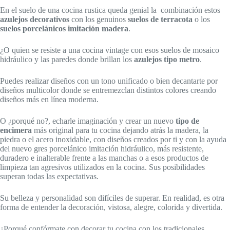
En el suelo de una cocina rustica queda genial la combinación estos
azulejos decorativos
con los genuinos
suelos de terracota
o los
suelos porcelánicos imitación madera
.
¿O quien se resiste a una cocina vintage con esos suelos de mosaico
hidráulico y las paredes donde brillan los
azulejos tipo metro
.
Puedes realizar diseños con un tono unificado o bien decantarte por
diseños multicolor donde se entremezclan distintos colores creando
diseños más en línea moderna.
O ¿porqué no?, echarle imaginación y crear un nuevo
tipo de
encimera
más original para tu cocina dejando atrás la madera, la
piedra o el acero inoxidable, con diseños creados por ti y con la ayuda
del nuevo gres porcelánico imitación hidráulico, más resistente,
duradero e inalterable frente a las manchas o a esos productos de
limpieza tan agresivos utilizados en la cocina. Sus posibilidades
superan todas las expectativas.
Su belleza y personalidad son difíciles de superar. En realidad, es otra
forma de entender la decoración, vistosa, alegre, colorida y divertida.
¿Porqué confórmate con decorar tu cocina con los tradicionales