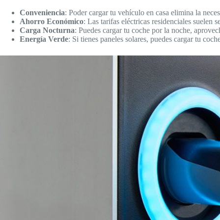
Conveniencia
: Poder cargar tu vehículo en casa elimina la nece
Ahorro Económico
: Las tarifas eléctricas residenciales suelen
Carga Nocturna
: Puedes cargar tu coche por la noche, aprovecha
Energía Verde
: Si tienes paneles solares, puedes cargar tu coc