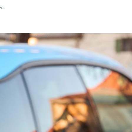
zo.
.