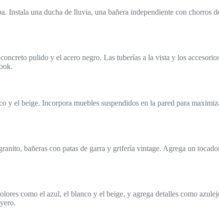
a. Instala una ducha de lluvia, una bañera independiente con chorros de
 concreto pulido y el acero negro. Las tuberías a la vista y los accesori
look.
co y el beige. Incorpora muebles suspendidos en la pared para maximiza
 granito, bañeras con patas de garra y grifería vintage. Agrega un tocad
a colores como el azul, el blanco y el beige, y agrega detalles como azu
yero.