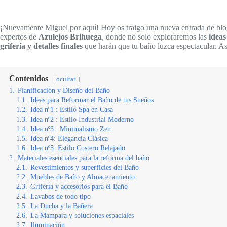
¡Nuevamente Miguel por aquí! Hoy os traigo una nueva entrada de blog 
expertos de
Azulejos Brihuega
, donde no solo exploraremos las
ideas
grifería y detalles finales
que harán que tu baño luzca espectacular. As
Contenidos
ocultar
1.
Planificación y Diseño del Baño
1.1.
Ideas para Reformar el Baño de tus Sueños
1.2.
Idea nº1 : Estilo Spa en Casa
1.3.
Idea nº2 : Estilo Industrial Moderno
1.4.
Idea nº3 : Minimalismo Zen
1.5.
Idea nº4: Elegancia Clásica
1.6.
Idea nº5: Estilo Costero Relajado
2.
Materiales esenciales para la reforma del baño
2.1.
Revestimientos y superficies del Baño
2.2.
Muebles de Baño y Almacenamiento
2.3.
Grifería y accesorios para el Baño
2.4.
Lavabos de todo tipo
2.5.
La Ducha y la Bañera
2.6.
La Mampara y soluciones espaciales
2.7.
Iluminación