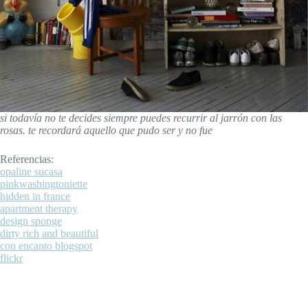
si todavía no te decides siempre puedes recurrir al jarrón con las
rosas. te recordará aquello que pudo ser y no fue
Referencias:
opaline sucasa
pinkwashingtoniette
hidden in france
apartment therapy
design sponge
dirty rich and beautiful
con encanto blogspot
flickr