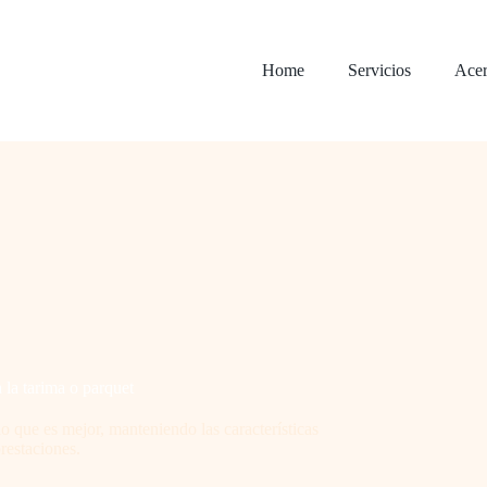
Home
Servicios
Acer
 la tarima o parquet
lo que es mejor, manteniendo las características
prestaciones.