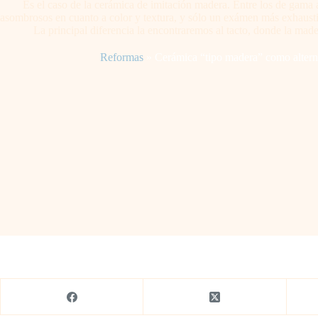
Es el caso de la cerámica de imitación madera. Entre los de gama
asombrosos en cuanto a color y textura, y sólo un exámen más exhausti
La principal diferencia la encontraremos al tacto, donde la made
Reformas
»
Cerámica “tipo madera” como alterna