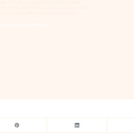
 alta encontramos parecidos verdaderamente
vo permite diferenciar la cerámica de la madera.
ra se distingue fácilmente por su calidez.
tiva a la tarima o parquet