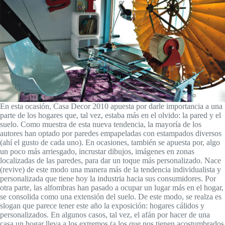
En esta ocasión, Casa Decor 2010 apuesta por darle importancia a una
parte de los hogares que, tal vez, estaba más en el olvido: la pared y el
suelo. Como muestra de esta nueva tendencia, la mayoría de los
autores han optado por paredes empapeladas con estampados diversos
(ahí el gusto de cada uno). En ocasiones, también se apuesta por, algo
un poco más arriesgado, incrustar dibujos, imágenes en zonas
localizadas de las paredes, para dar un toque más personalizado. Nace
(revive) de este modo una manera más de la tendencia individualista y
personalizada que tiene hoy la industria hacia sus consumidores. Por
otra parte, las alfombras han pasado a ocupar un lugar más en el hogar,
se consolida como una extensión del suelo. De este modo, se realza es
slogan que parece tener este año la exposición: hogares cálidos y
personalizados. En algunos casos, tal vez, el afán por hacer de una
casa un hogar lleva a los extremos (a los que nos tienen acostumbrados