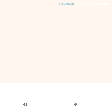
Reformas
»
¿Qué es el aislamien