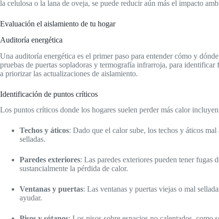
la celulosa o la lana de oveja, se puede reducir aún más el impacto ambi
Evaluación el aislamiento de tu hogar
Auditoría energética
Una auditoría energética es el primer paso para entender cómo y dónde t
pruebas de puertas sopladoras y termografía infrarroja, para identificar
a priorizar las actualizaciones de aislamiento.
Identificación de puntos críticos
Los puntos críticos donde los hogares suelen perder más calor incluyen
Techos y áticos
: Dado que el calor sube, los techos y áticos mal
selladas.
Paredes exteriores
: Las paredes exteriores pueden tener fugas d
sustancialmente la pérdida de calor.
Ventanas y puertas
: Las ventanas y puertas viejas o mal sellada
ayudar.
Pisos y sótanos
: Los pisos sobre espacios no calentados, como s