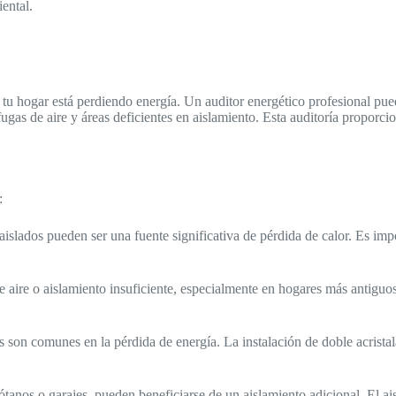
ental.
u hogar está perdiendo energía. Un auditor energético profesional puede
 fugas de aire y áreas deficientes en aislamiento. Esta auditoría propor
:
 aislados pueden ser una fuente significativa de pérdida de calor. Es im
e aire o aislamiento insuficiente, especialmente en hogares más antiguos
s son comunes en la pérdida de energía. La instalación de doble acristal
ótanos o garajes, pueden beneficiarse de un aislamiento adicional. El a