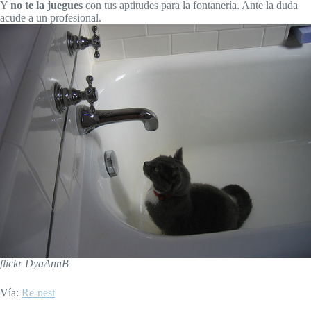
Y
no te la juegues
con tus aptitudes para la fontanería. Ante la duda
acude a un profesional.
flickr DyaAnnB
Vía:
Re-nest