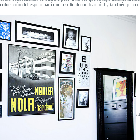
colocación del espejo hará que resulte decorativo, útil y también placen
E