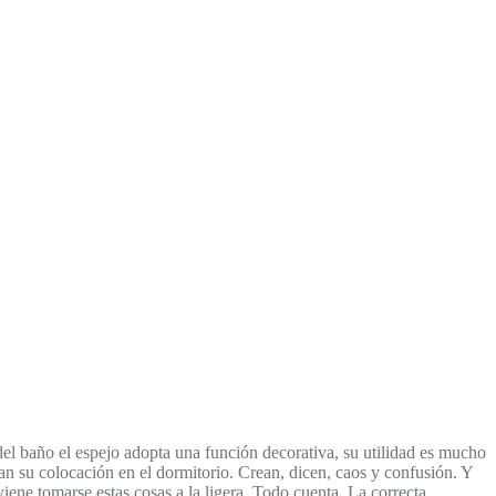
 del baño el espejo adopta una función decorativa, su utilidad es mucho
an su colocación en el dormitorio. Crean, dicen, caos y confusión. Y
ene tomarse estas cosas a la ligera. Todo cuenta. La correcta