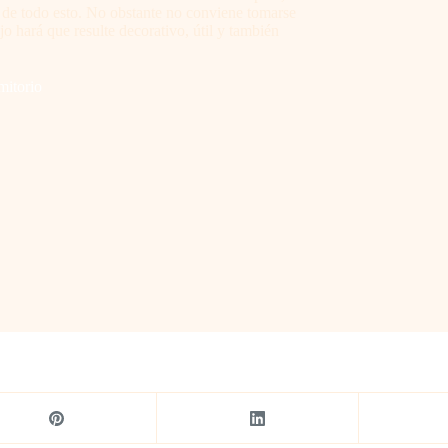
 de todo esto. No obstante no conviene tomarse
jo hará que resulte decorativo, útil y también
mitorio