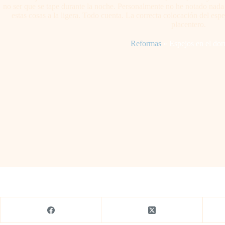
no ser que se tape durante la noche. Personalmente no he notado nada
estas cosas a la ligera. Todo cuenta. La correcta colocación del espe
placentero.
Reformas
»
Espejos en el dor