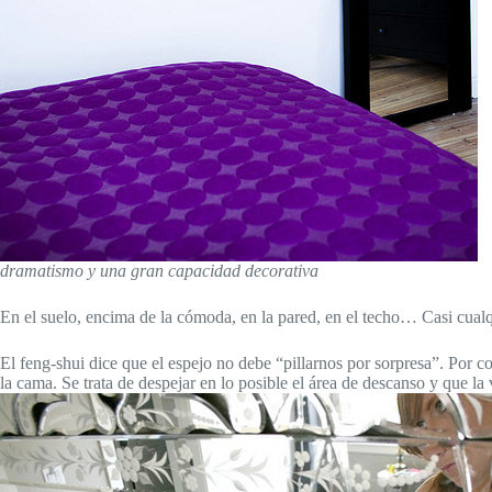
dramatismo y una gran capacidad decorativa
En el suelo, encima de la cómoda, en la pared, en el techo… Casi cualq
El feng-shui dice que el espejo no debe “pillarnos por sorpresa”. Por co
la cama. Se trata de despejar en lo posible el área de descanso y que la 