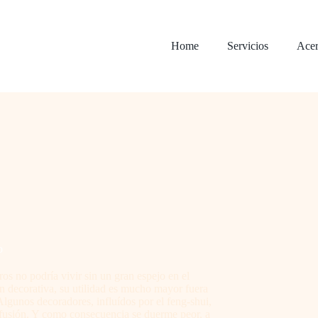
Home
Servicios
Acer
o
os no podría vivir sin un gran espejo en el
ón decorativa, su utilidad es mucho mayor fuera
Algunos decoradores, influídos por el feng-shui,
nfusión. Y como consecuencia se duerme peor, a