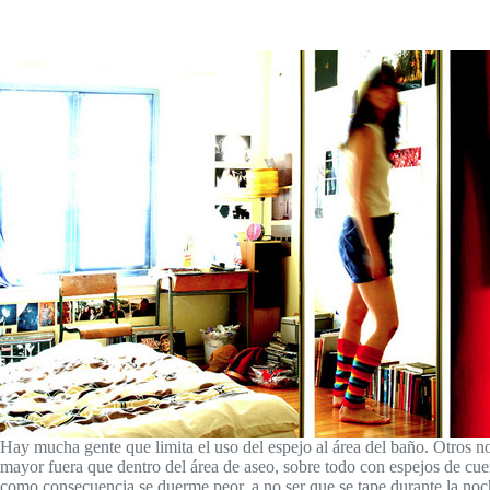
Hay mucha gente que limita el uso del espejo al área del baño. Otros no
mayor fuera que dentro del área de aseo, sobre todo con espejos de cue
como consecuencia se duerme peor, a no ser que se tape durante la noc