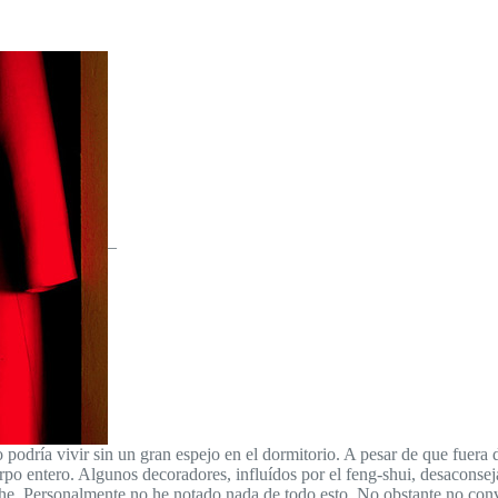
–
 podría vivir sin un gran espejo en el dormitorio. A pesar de que fuera
rpo entero. Algunos decoradores, influídos por el feng-shui, desaconsej
he. Personalmente no he notado nada de todo esto. No obstante no convi